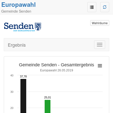
Europawahl
Gemeinde Senden
Wahlräume
Ergebnis
Toggle
navigati
Gemeinde Senden - Gesamtergebnis
Europawahl 26.05.2019
40
37,78
37,78
30
25,01
25,01
20