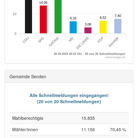
14,06
14,06
10
7,40
7,40
6,52
6,52
6,16
6,16
3,08
3,08
0
SPD
Sonstige
DIE LINKE
GRÜNE
CDU
FDP
AfD
26.05.2019 20:23 Uhr - 20 von 20 Schnellmeldungen
votemanager.de
Gemeinde Senden
Alle Schnellmeldungen eingegangen!
(20 von 20 Schnellmeldungen)
Wahlberechtigte
15.835
Wähler/innen
11.156
70,45 %