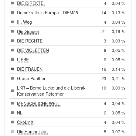
DIE DIREKTE!
4
0,04 %
Demokratie in Europa - DiEM25
14
0,13 %
III. Weg
4
0,04 %
Die Grauen
21
0,19 %
DIE RECHTE
3
0,03 %
DIE VIOLETTEN
6
0,05 %
LIEBE
6
0,05 %
DIE FRAUEN
16
0,14 %
Graue Panther
23
0,21 %
LKR – Bernd Lucke und die Liberal-
10
0,09 %
Konservativen Reformer
MENSCHLICHE WELT
4
0,04 %
NL
6
0,05 %
ÖkoLinX
4
0,04 %
Die Humanisten
8
0,07 %