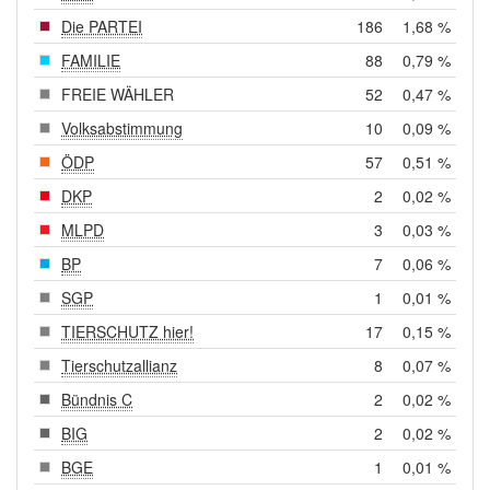
Die PARTEI
186
1,68 %
FAMILIE
88
0,79 %
FREIE WÄHLER
52
0,47 %
Volksabstimmung
10
0,09 %
ÖDP
57
0,51 %
DKP
2
0,02 %
MLPD
3
0,03 %
BP
7
0,06 %
SGP
1
0,01 %
TIERSCHUTZ hier!
17
0,15 %
Tierschutzallianz
8
0,07 %
Bündnis C
2
0,02 %
BIG
2
0,02 %
BGE
1
0,01 %