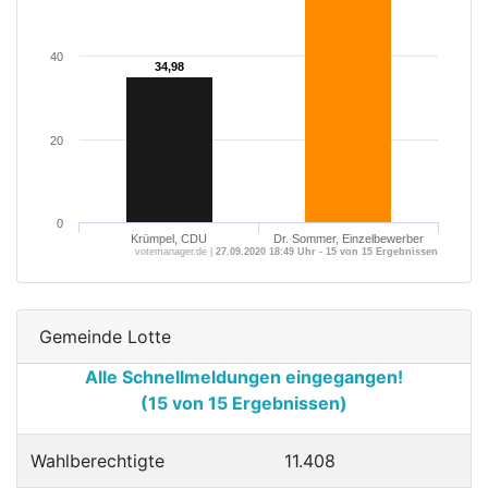
40
34,98
34,98
20
0
Krümpel, CDU
Dr. Sommer, Einzelbewerber
votemanager.de |
27.09.2020 18:49 Uhr - 15 von 15 Ergebnissen
Gemeinde Lotte
Alle Schnellmeldungen eingegangen!
(15 von 15 Ergebnissen)
Wahlberechtigte
11.408