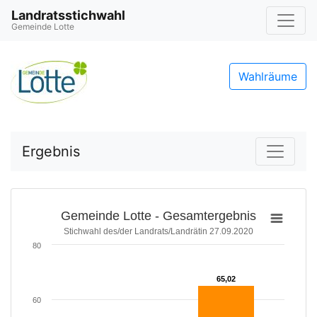
Landratsstichwahl
Gemeinde Lotte
Wahlräume
Ergebnis
Gemeinde Lotte - Gesamtergebnis
Stichwahl des/der Landrats/Landrätin 27.09.2020
80
65,02
65,02
60