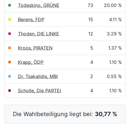
Todeskino, GRÜNE
73
20.00 %
Berens, FDP
15
4.11 %
Thoden, DIE LINKE
12
3.29 %
Kroos, PIRATEN
5
1.37 %
Krapp, ÖDP
4
1.10 %
Dr. Tsakalidis, MBI
2
0.55 %
Scholle, Die PARTEI
4
1.10 %
Die Wahlbeteiligung liegt bei:
30,77 %