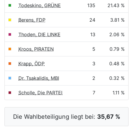
Todeskino, GRÜNE
135
21.43 %
Berens, FDP
24
3.81 %
Thoden, DIE LINKE
13
2.06 %
Kroos, PIRATEN
5
0.79 %
Krapp, ÖDP
3
0.48 %
Dr. Tsakalidis, MBI
2
0.32 %
Scholle, Die PARTEI
7
1.11 %
Die Wahlbeteiligung liegt bei:
35,67 %