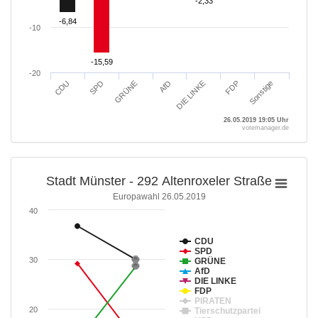
-2,33
-2,33
-6,84
-6,84
-10
-15,59
-15,59
-20
GRÜNE
SPD
CDU
Sonstige
FDP
DIE LINKE
AfD
26.05.2019 19:05 Uhr
votemanager.de
Stadt Münster - 292 Altenroxeler Straße
Europawahl 26.05.2019
40
CDU
SPD
30
GRÜNE
AfD
DIE LINKE
FDP
PIRATEN
20
Tierschutzpartei