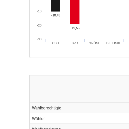
-10
-10,45
-10,45
-20
-19,56
-19,56
-30
CDU
SPD
GRÜNE
DIE LINKE
Wahlberechtigte
Wähler