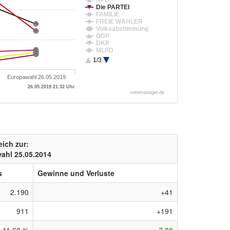
NPD
Die PARTEI
FAMILIE
FREIE WÄHLER
Volksabstimmung
ÖDP
DKP
MLPD
BP
1/3
SGP
TIERSCHUTZ hier!
Europawahl 26.05.2019
Tierschutzallianz
Bündnis C
26.05.2019 21:32 Uhr
BIG
votemanager.de
BGE
DIE DIREKTE!
Demokratie in E...
III. Weg
Die Grauen
DIE RECHTE
eich zur:
DIE VIOLETTEN
LIEBE
ahl 25.05.2014
DIE FRAUEN
Graue Panther
s
Gewinne und Verluste
LKR – Bernd Luc...
MENSCHLICHE WELT
NL
2.190
+41
ÖkoLinX
Die Humanisten
PARTEI FÜR DIE ...
911
+191
Gesundheitsfors...
Volt