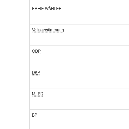
FREIE WÄHLER
Volksabstimmung
ÖDP
DKP
MLPD
BP