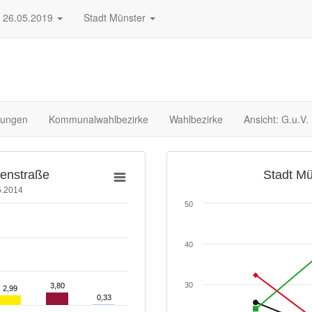
26.05.2019
Stadt Münster
rungen
Kommunalwahlbezirke
Wahlbezirke
Ansicht: G.u.V.
benstraße
Stadt Mü
5.2014
50
40
30
3,80
3,80
2,99
2,99
0,33
0,33