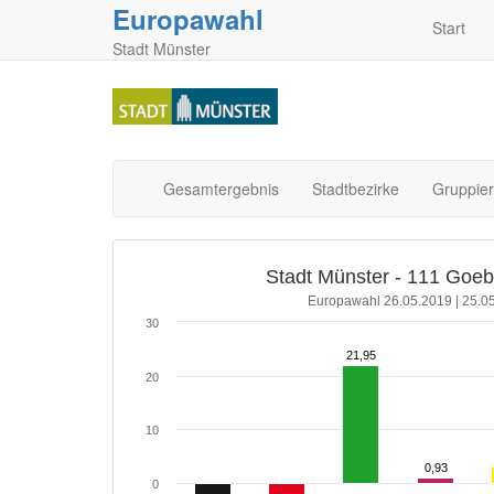
Europawahl
Start
Stadt Münster
Gesamtergebnis
Stadtbezirke
Gruppie
Stadt Münster - 111 Goe
Europawahl 26.05.2019 | 25.0
30
21,95
21,95
20
10
0,93
0,93
0