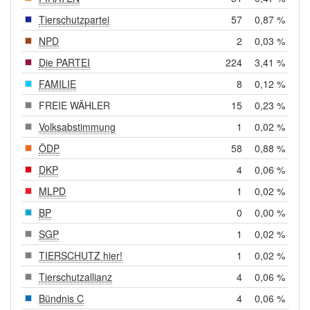
Tierschutzpartei
57
0,87 %
NPD
2
0,03 %
Die PARTEI
224
3,41 %
FAMILIE
8
0,12 %
FREIE WÄHLER
15
0,23 %
Volksabstimmung
1
0,02 %
ÖDP
58
0,88 %
DKP
4
0,06 %
MLPD
1
0,02 %
BP
0
0,00 %
SGP
1
0,02 %
TIERSCHUTZ hier!
1
0,02 %
Tierschutzallianz
4
0,06 %
Bündnis C
4
0,06 %