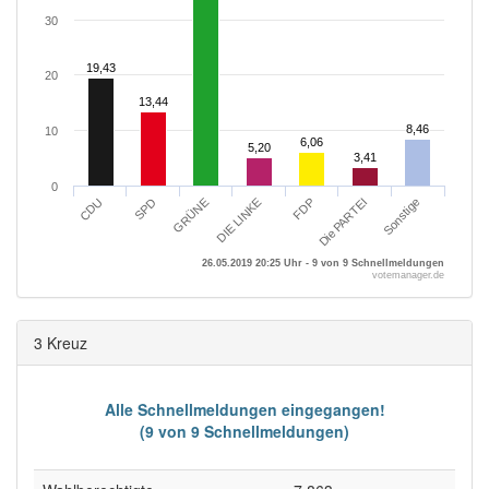
30
19,43
19,43
20
13,44
13,44
8,46
8,46
10
6,06
6,06
5,20
5,20
3,41
3,41
0
SPD
Sonstige
FDP
GRÜNE
CDU
Die PARTEI
DIE LINKE
26.05.2019 20:25 Uhr - 9 von 9 Schnellmeldungen
votemanager.de
3 Kreuz
Alle Schnellmeldungen eingegangen!
(9 von 9 Schnellmeldungen)