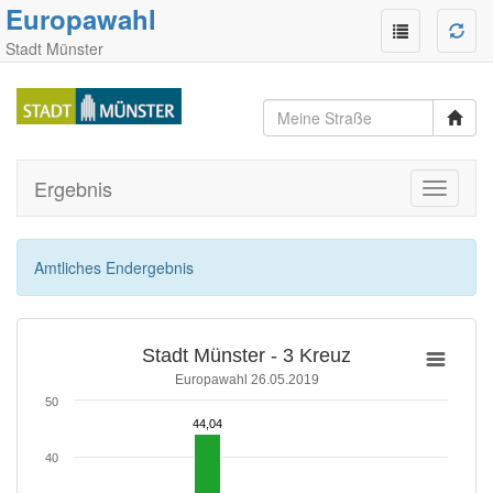
Europawahl
Stadt Münster
Ergebnis
Toggle
navigati
Amtliches Endergebnis
Stadt Münster - 3 Kreuz
Europawahl 26.05.2019
50
44,04
44,04
40