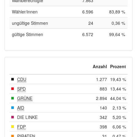
Wahlberechtigte
7.863
Wähler/innen
6.596
83,89 %
ungültige Stimmen
24
0,36 %
gültige Stimmen
6.572
99,64 %
Anzahl
Prozent
CDU
1.277
19,43 %
SPD
883
13,44 %
GRÜNE
2.894
44,04 %
AfD
140
2,13 %
DIE LINKE
342
5,20 %
FDP
398
6,06 %
PIRATEN
31
0,47 %