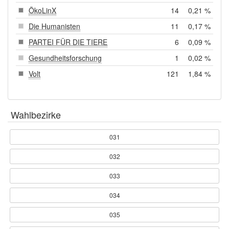
ÖkoLinX
14
0,21 %
Die Humanisten
11
0,17 %
PARTEI FÜR DIE TIERE
6
0,09 %
Gesundheitsforschung
1
0,02 %
Volt
121
1,84 %
Wahlbezirke
031
032
033
034
035