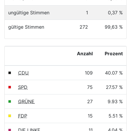
ungültige Stimmen
1
0,37 %
gültige Stimmen
272
99,63 %
Anzahl
Prozent
CDU
109
40.07 %
SPD
75
27.57 %
GRÜNE
27
9.93 %
FDP
15
5.51 %
DIE LINKE
11
4.04 %